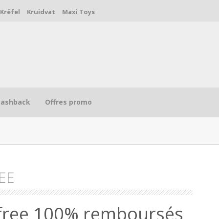
Krëfel
Kruidvat
Maxi Toys
Cashback
Offres promo
EE
R
efree 100% remboursés