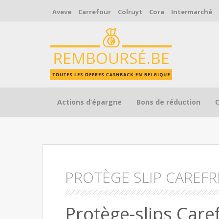
Aveve
Carrefour
Colruyt
Cora
Intermarché
Skip to content
Actions d’épargne
Bons de réduction
PROTÈGE SLIP CAREFR
Protège-slips Car