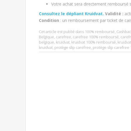
Votre achat sera directement remboursé s
Consultez le dépliant Kruidvat.
V
alidité :
acti
Condition
: un remboursement par ticket de cai
Cet article est publié dans
100% remboursé
,
Cashbac
Belgique
,
carefree
,
carefree 100% remboursé
,
carefr
belgique
,
kruidvat
,
kruidvat 100% remboursé
,
kruidvat
kruidvat
,
protège slip carefree
,
protège slip carefre