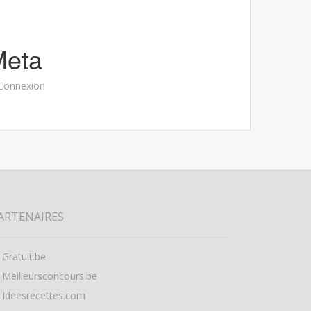
Meta
Connexion
ARTENAIRES
Gratuit.be
Meilleursconcours.be
Ideesrecettes.com