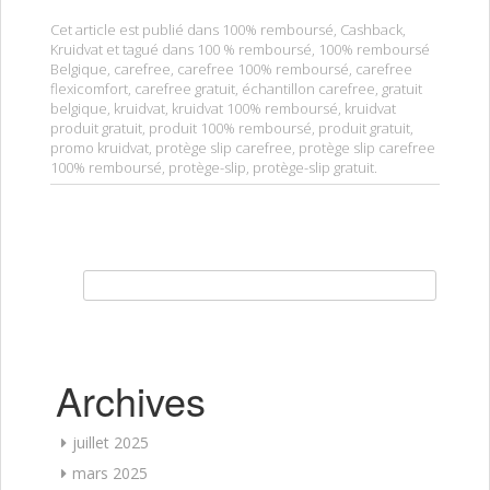
Cet article est publié dans
100% remboursé
,
Cashback
,
Kruidvat
et tagué dans
100 % remboursé
,
100% remboursé
Belgique
,
carefree
,
carefree 100% remboursé
,
carefree
flexicomfort
,
carefree gratuit
,
échantillon carefree
,
gratuit
belgique
,
kruidvat
,
kruidvat 100% remboursé
,
kruidvat
produit gratuit
,
produit 100% remboursé
,
produit gratuit
,
promo kruidvat
,
protège slip carefree
,
protège slip carefree
100% remboursé
,
protège-slip
,
protège-slip gratuit
.
Rechercher :
Archives
juillet 2025
mars 2025