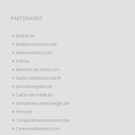
PARTENAIRES
Gratuit.be
Meilleursconcours.be
Ideesrecettes.com
Prêt.be
Marchés-de-Noël.com
SuperLastMinutes.be/fr
Eurodisneyparis.be
Cartes-de-crédit.be
Sitesderencontresbelges.be
Prets.be
Comparateurassurances.be
Carencevitamines.com