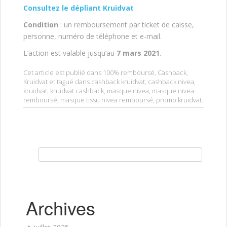
Consultez le dépliant Kruidvat
Condition
: un remboursement par ticket de caisse,
personne, numéro de téléphone et e-mail.
L’action est valable jusqu’au
7 mars 2021
.
Cet article est publié dans
100% remboursé
,
Cashback
,
Kruidvat
et tagué dans
cashback kruidvat
,
cashback nivea
,
kruidvat
,
kruidvat cashback
,
masque nivea
,
masque nivea
remboursé
,
masque tissu nivea remboursé
,
promo kruidvat
.
Rechercher :
Archives