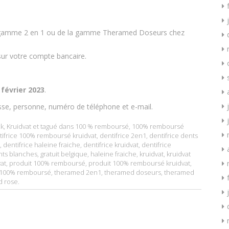
gamme 2 en 1 ou de la gamme Theramed Doseurs chez
ur votre compte bancaire.
février 2023
.
sse, personne, numéro de téléphone et e-mail.
k
,
Kruidvat
et tagué dans
100 % remboursé
,
100% remboursé
tifrice 100% remboursé kruidvat
,
dentifrice 2en1
,
dentifrice dents
,
dentifrice haleine fraiche
,
dentifrice kruidvat
,
dentifrice
nts blanches
,
gratuit belgique
,
haleine fraiche
,
kruidvat
,
kruidvat
vat
,
produit 100% remboursé
,
produit 100% remboursé kruidvat
,
 100% remboursé
,
theramed 2en1
,
theramed doseurs
,
theramed
d rose
.