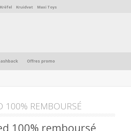
Krëfel
Kruidvat
Maxi Toys
Cashback
Offres promo
D 100% REMBOURSÉ
R
med 100% remboursé