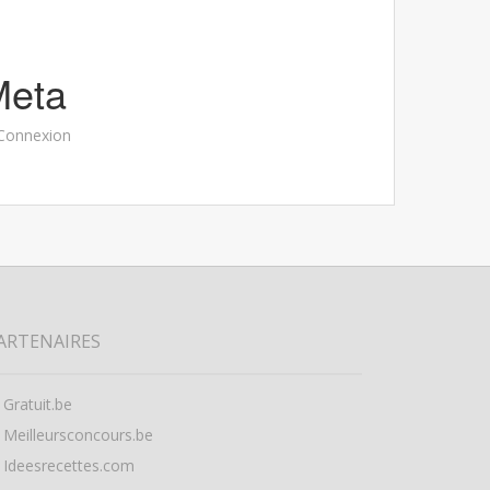
Meta
Connexion
ARTENAIRES
Gratuit.be
Meilleursconcours.be
Ideesrecettes.com