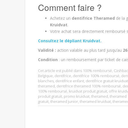
Comment faire ?
Achetez un
dentifrice Theramed
de la 
Kruidvat
.
Votre achat sera directement remboursé s
Consultez le dépliant Kruidvat.
Validité :
action valable au plus tard jusqu’au
26 
Condition
: un remboursement par ticket de cai
Cet article est publié dans
100% remboursé
,
Cashbac
Belgique
,
dentifrice
,
dentifrice 100% remboursé
,
den
blanches
,
dentifrice enfant
,
dentifrice gratuit kruidvat
theramed
,
dentifrice theramed 100% remboursé
,
de
100% remboursé
,
kruidvat produit gratuit
,
offre kruid
produit gratuit
,
promo kruidvat
,
theramed
,
theramed
gratuit
,
theramed junior
,
theramed kruidvat
,
therame