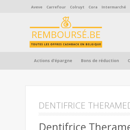
Aveve
Carrefour
Colruyt
Cora
Intermarché
Skip to content
Actions d’épargne
Bons de réduction
DENTIFRICE THERAME
Dentifrice Thera