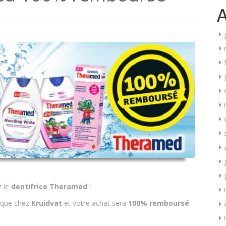
A
 le
dentifrice Theramed
!
rque chez
Kruidvat
et votre achat sera
100% remboursé