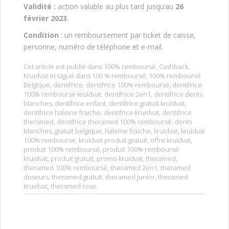
Validité :
action valable au plus tard jusqu’au
26
février 2023
.
Condition
: un remboursement par ticket de caisse,
personne, numéro de téléphone et e-mail.
Cet article est publié dans
100% remboursé
,
Cashback
,
Kruidvat
et tagué dans
100 % remboursé
,
100% remboursé
Belgique
,
dentifrice
,
dentifrice 100% remboursé
,
dentifrice
100% remboursé kruidvat
,
dentifrice 2en1
,
dentifrice dents
blanches
,
dentifrice enfant
,
dentifrice gratuit kruidvat
,
dentifrice haleine fraiche
,
dentifrice kruidvat
,
dentifrice
theramed
,
dentifrice theramed 100% remboursé
,
dents
blanches
,
gratuit belgique
,
haleine fraiche
,
kruidvat
,
kruidvat
100% remboursé
,
kruidvat produit gratuit
,
offre kruidvat
,
produit 100% remboursé
,
produit 100% remboursé
kruidvat
,
produit gratuit
,
promo kruidvat
,
theramed
,
theramed 100% remboursé
,
theramed 2en1
,
theramed
doseurs
,
theramed gratuit
,
theramed junior
,
theramed
kruidvat
,
theramed rose
.