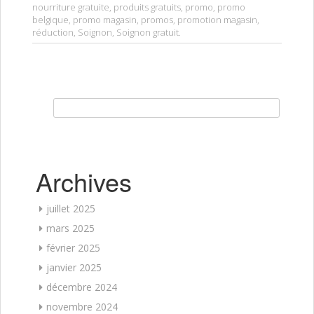
nourriture gratuite
,
produits gratuits
,
promo
,
promo
belgique
,
promo magasin
,
promos
,
promotion magasin
,
réduction
,
Soignon
,
Soignon gratuit
.
Rechercher :
Archives
juillet 2025
mars 2025
février 2025
janvier 2025
décembre 2024
novembre 2024