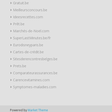
Gratuit.be
Meilleursconcours.be
Ideesrecettes.com
Prêt.be
Marchés-de-Noël.com
SuperLastMinutes.be/fr
Eurodisneyparis.be
Cartes-de-crédit.be
Sitesderencontresbelges.be
Prets.be
Comparateurassurances.be
Carencevitamines.com
Symptomes-maladies.com
Powered by
Market Theme