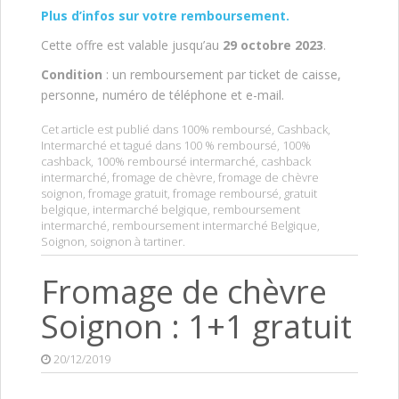
Plus d’infos sur votre remboursement.
Cette offre est valable jusqu’au
29 octobre 2023
.
Condition
: un remboursement par ticket de caisse,
personne, numéro de téléphone et e-mail.
Cet article est publié dans
100% remboursé
,
Cashback
,
Intermarché
et tagué dans
100 % remboursé
,
100%
cashback
,
100% remboursé intermarché
,
cashback
intermarché
,
fromage de chèvre
,
fromage de chèvre
soignon
,
fromage gratuit
,
fromage remboursé
,
gratuit
belgique
,
intermarché belgique
,
remboursement
intermarché
,
remboursement intermarché Belgique
,
Soignon
,
soignon à tartiner
.
Fromage de chèvre
Soignon : 1+1 gratuit
20/12/2019