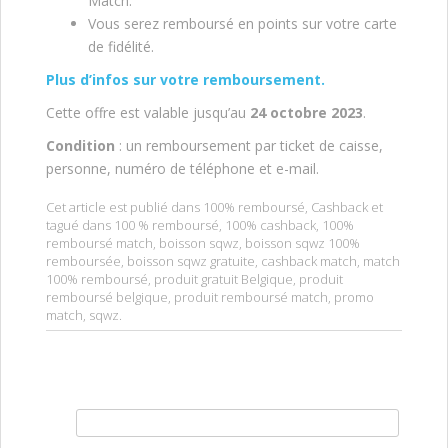
Match.
Vous serez remboursé en points sur votre carte
de fidélité.
Plus d’infos sur votre remboursement.
Cette offre est valable jusqu’au
24 octobre 2023
.
Condition
: un remboursement par ticket de caisse,
personne, numéro de téléphone et e-mail.
Cet article est publié dans
100% remboursé
,
Cashback
et
tagué dans
100 % remboursé
,
100% cashback
,
100%
remboursé match
,
boisson sqwz
,
boisson sqwz 100%
remboursée
,
boisson sqwz gratuite
,
cashback match
,
match
100% remboursé
,
produit gratuit Belgique
,
produit
remboursé belgique
,
produit remboursé match
,
promo
match
,
sqwz
.
Rechercher :