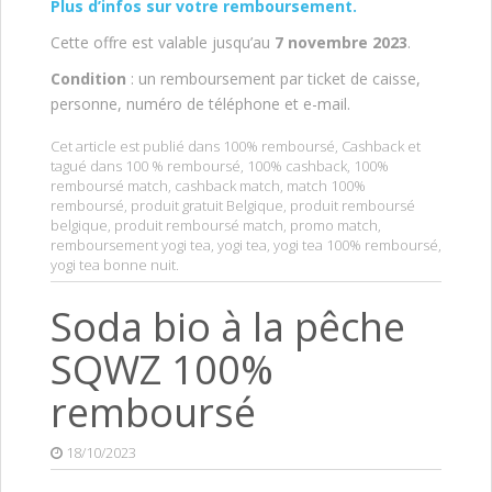
Plus d’infos sur votre remboursement.
Cette offre est valable jusqu’au
7 novembre 2023
.
Condition
: un remboursement par ticket de caisse,
personne, numéro de téléphone et e-mail.
Cet article est publié dans
100% remboursé
,
Cashback
et
tagué dans
100 % remboursé
,
100% cashback
,
100%
remboursé match
,
cashback match
,
match 100%
remboursé
,
produit gratuit Belgique
,
produit remboursé
belgique
,
produit remboursé match
,
promo match
,
remboursement yogi tea
,
yogi tea
,
yogi tea 100% remboursé
,
yogi tea bonne nuit
.
Soda bio à la pêche
SQWZ 100%
remboursé
18/10/2023