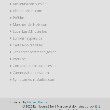
Meilleursconcours.be
Ideesrecettes.com
Prêt.be
Marchés-de-Noël.com
SuperLastMinutes.be/fr
Eurodisneyparis.be
Cartes-de-crédit.be
Sitesderencontresbelges.be
Prets.be
Comparateurassurances.be
Carencevitamines.com
Symptomes-maladies.com
Powered by
Market Theme
© 2026 Remboursé.be | Marque et domaine : propriété