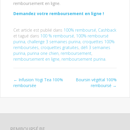
remboursement en ligne.
Demandez votre remboursement en ligne !
Cet article est publié dans
100% remboursé
,
Cashback
et tagué dans
100 % remboursé
,
100% remboursé
purina
,
challenge 3 semaines purina
,
croquettes 100%
remboursées
,
croquettes gratuites
,
défi 3 semaines
purina
,
purina one chien
,
remboursement
,
remboursement en ligne
,
remboursement purina
.
←
Infusion Yogi Tea 100%
Boursin végétal 100%
Post navigation
remboursée
remboursé
→
REMBOURSÉ.BE