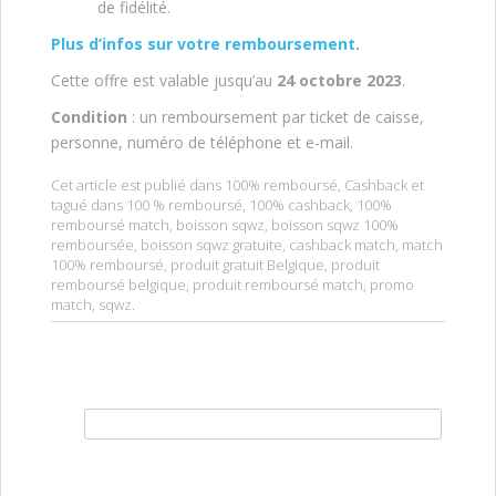
de fidélité.
Plus d’infos sur votre remboursement.
Cette offre est valable jusqu’au
24 octobre 2023
.
Condition
: un remboursement par ticket de caisse,
personne, numéro de téléphone et e-mail.
Cet article est publié dans
100% remboursé
,
Cashback
et
tagué dans
100 % remboursé
,
100% cashback
,
100%
remboursé match
,
boisson sqwz
,
boisson sqwz 100%
remboursée
,
boisson sqwz gratuite
,
cashback match
,
match
100% remboursé
,
produit gratuit Belgique
,
produit
remboursé belgique
,
produit remboursé match
,
promo
match
,
sqwz
.
Rechercher :