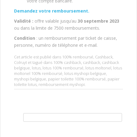
votre compte bancaire.
Demandez votre remboursement.
Validité :
offre valable jusqu’au
30 septembre 2023
ou dans la limite de 7500 remboursements.
Condition
: un remboursement par ticket de caisse,
personne, numéro de téléphone et e-mail.
Cet article est publié dans
100% remboursé
,
Cashback
,
Colruyt
et tagué dans
100% cashback
,
cashback
,
cashback
belgique
,
lotus
,
lotus 100% remboursé
,
lotus moltonel
,
lotus
moltonel 100% remboursé
,
lotus myshopi belgique
,
myshopi belgique
,
papier toilette 100% remboursé
,
papier
toilette lotus
,
remboursement myshopi
.
Rechercher :