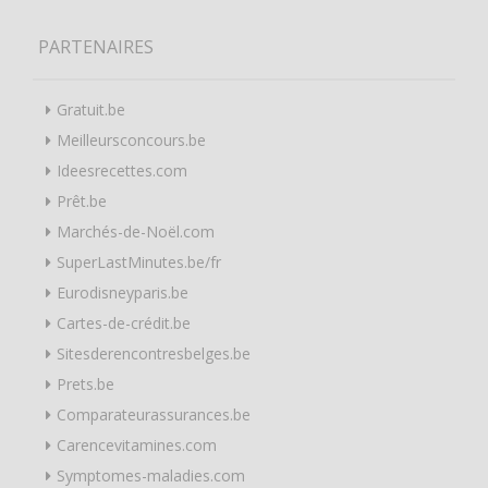
PARTENAIRES
Gratuit.be
Meilleursconcours.be
Ideesrecettes.com
Prêt.be
Marchés-de-Noël.com
SuperLastMinutes.be/fr
Eurodisneyparis.be
Cartes-de-crédit.be
Sitesderencontresbelges.be
Prets.be
Comparateurassurances.be
Carencevitamines.com
Symptomes-maladies.com