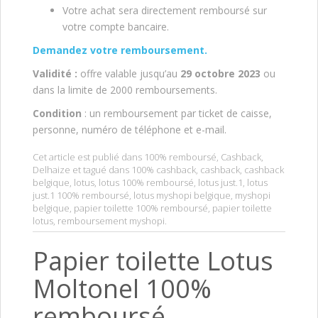
Votre achat sera directement remboursé sur
votre compte bancaire.
Demandez votre remboursement.
Validité :
offre valable jusqu’au
29 octobre 2023
ou
dans la limite de 2000 remboursements.
Condition
: un remboursement par ticket de caisse,
personne, numéro de téléphone et e-mail.
Cet article est publié dans
100% remboursé
,
Cashback
,
Delhaize
et tagué dans
100% cashback
,
cashback
,
cashback
belgique
,
lotus
,
lotus 100% remboursé
,
lotus just.1
,
lotus
just.1 100% remboursé
,
lotus myshopi belgique
,
myshopi
belgique
,
papier toilette 100% remboursé
,
papier toilette
lotus
,
remboursement myshopi
.
Papier toilette Lotus
Moltonel 100%
remboursé