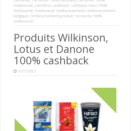
Carrefour
,
carrefour 100% cashback
,
carrefour 100%
remboursé
,
carrefour cashback
,
cashback
,
lotus 100%
remboursé
,
remboursé
,
remboursement
,
remboursement
belgique
,
remboursement produit
,
roosvicee 100%
remboursé
.
Produits Wilkinson,
Lotus et Danone
100% cashback
15/11/2021