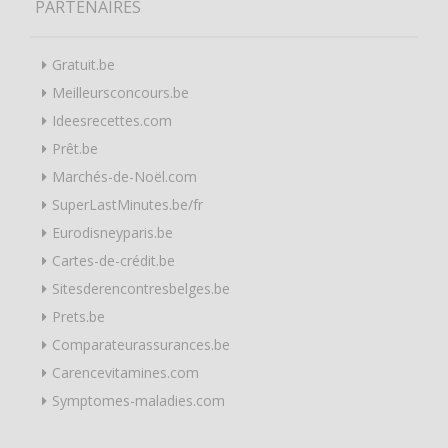
PARTENAIRES
Gratuit.be
Meilleursconcours.be
Ideesrecettes.com
Prêt.be
Marchés-de-Noël.com
SuperLastMinutes.be/fr
Eurodisneyparis.be
Cartes-de-crédit.be
Sitesderencontresbelges.be
Prets.be
Comparateurassurances.be
Carencevitamines.com
Symptomes-maladies.com