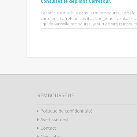
Consultez le dépliant Carrefour
.
Cet article est publié dans
100% remboursé
,
Carrefo
carrefour
,
Carrefour
,
cashback belgique
,
cashback ca
liquide vaisselle remboursé
,
yaourt à boire rembour
REMBOURSÉ.BE
Politique de confidentialité
Avertissement
Contact
Newsletter