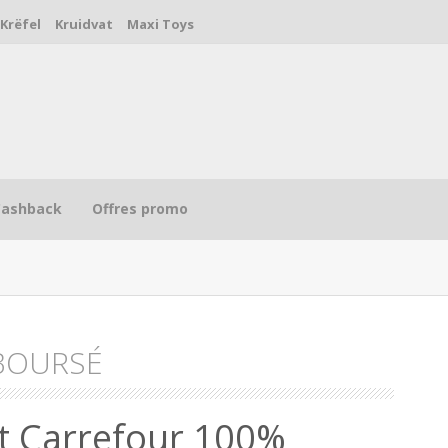
Krëfel
Kruidvat
Maxi Toys
Cashback
Offres promo
BOURSÉ
R
et Carrefour 100%