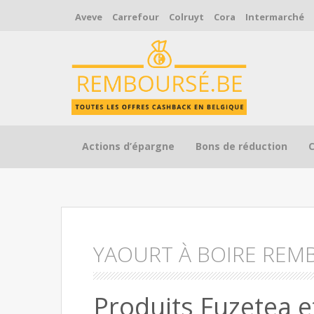
Aveve
Carrefour
Colruyt
Cora
Intermarché
Skip to content
Actions d’épargne
Bons de réduction
YAOURT À BOIRE REM
Produits Fuzetea 