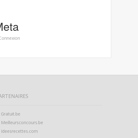
Meta
Connexion
ARTENAIRES
Gratuit.be
Meilleursconcours.be
Ideesrecettes.com