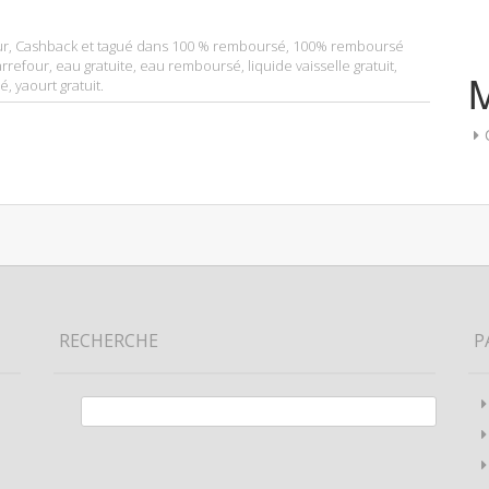
ur
,
Cashback
et tagué dans
100 % remboursé
,
100% remboursé
rrefour
,
eau gratuite
,
eau remboursé
,
liquide vaisselle gratuit
,
sé
,
yaourt gratuit
.
RECHERCHE
P
Rechercher :