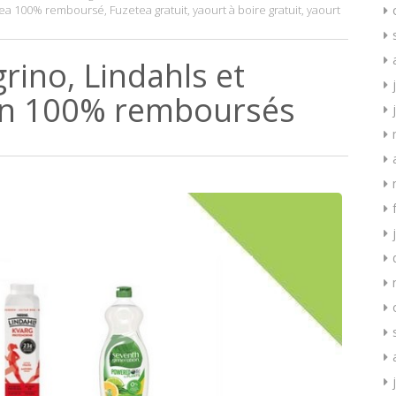
tea 100% remboursé
,
Fuzetea gratuit
,
yaourt à boire gratuit
,
yaourt
rino, Lindahls et
on 100% remboursés