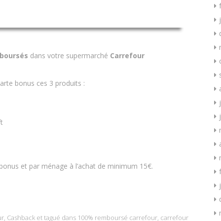
boursés
dans votre supermarché
Carrefour
arte bonus ces 3 produits :
t
e bonus et par ménage à l’achat de minimum 15€.
ur
,
Cashback
et tagué dans
100% remboursé carrefour
,
carrefour