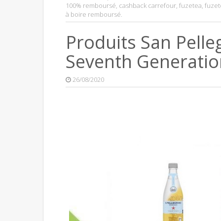
100% remboursé
,
cashback carrefour
,
fuzetea
,
fuze
à boire remboursé
.
Produits San Pelleg
Seventh Generati
26/08/2020