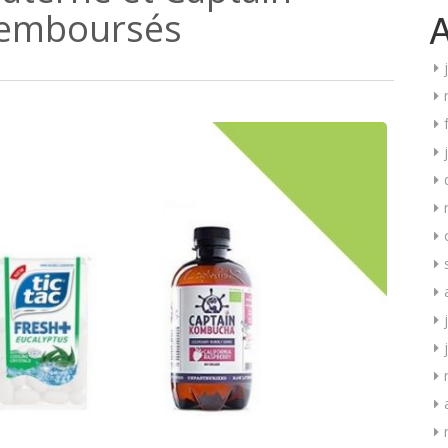
A
emboursés