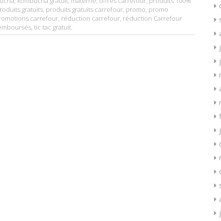
ucha
,
kombucha gratuit
,
materne
,
offres carrefour
,
produits 100%
roduits gratuits
,
produits gratuits carrefour
,
promo
,
promo
romotions carrefour
,
réduction carrefour
,
réduction Carrefour
remboursés
,
tic tac gratuit
.