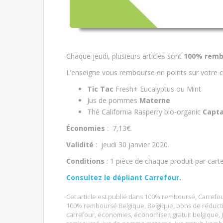
Chaque jeudi, plusieurs articles sont
100% remb
L’enseigne vous rembourse en points sur votre c
Tic Tac
Fresh+ Eucalyptus ou Mint
Jus de pommes
Materne
Thé California Rasperry bio-organic
Capt
Économies
: 7,13€.
Validité
: jeudi 30 janvier 2020.
Conditions
: 1 pièce de chaque produit par car
Consultez le dépliant Carrefour
.
Cet article est publié dans
100% remboursé
,
Carrefo
100% remboursé Belgique
,
Belgique
,
bons de réduct
carrefour
,
économies
,
économiser
,
gratuit belgique
,