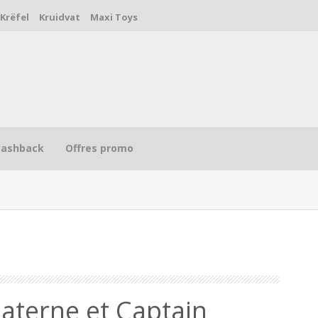
Krëfel
Kruidvat
Maxi Toys
Cashback
Offres promo
R
Materne et Captain