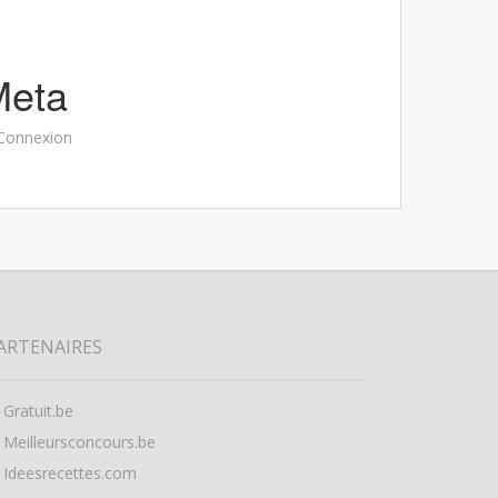
Meta
Connexion
ARTENAIRES
Gratuit.be
Meilleursconcours.be
Ideesrecettes.com