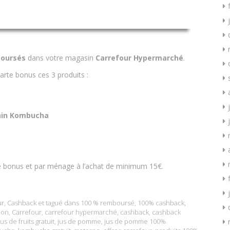
oursés
dans votre magasin
Carrefour Hypermarché
.
arte bonus ces 3 produits :
ain Kombucha
te bonus et par ménage à l’achat de minimum 15€.
ur
,
Cashback
et tagué dans
100 % remboursé
,
100% cashback
,
ion
,
Carrefour
,
carrefour hypermarché
,
cashback
,
cashback
Jus de fruits gratuit
,
jus de pomme
,
jus de pomme 100%