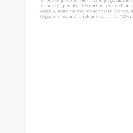
remboursé
,
jus de pomme materne
,
jus gratuit
,
komb
remboursés
,
produits 100% remboursés carrefour
,
p
belgique
,
promo courses
,
promo magasin
,
promos
,
p
Belgique
,
remboursé carrefour
,
tic tac
,
tic tac 100% 