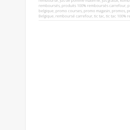
remboursé
,
jus de pomme materne
,
jus gratuit
,
komb
remboursés
,
produits 100% remboursés carrefour
,
p
belgique
,
promo courses
,
promo magasin
,
promos
,
p
Belgique
,
remboursé carrefour
,
tic tac
,
tic tac 100% 