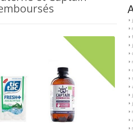
A
emboursés