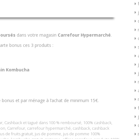
oursés
dans votre magasin
Carrefour Hypermarché
.
arte bonus ces 3 produits :
ain Kombucha
te bonus et par ménage à l’achat de minimum 15€.
ur
,
Cashback
et tagué dans
100 % remboursé
,
100% cashback
,
ion
,
Carrefour
,
carrefour hypermarché
,
cashback
,
cashback
Jus de fruits gratuit
,
jus de pomme
,
jus de pomme 100%