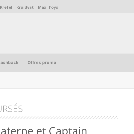
Krëfel
Kruidvat
Maxi Toys
Cashback
Offres promo
URSÉS
R
Materne et Captain