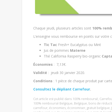
Chaque jeudi, plusieurs articles sont
100% remb
L’enseigne vous rembourse en points sur votre c
Tic Tac
Fresh+ Eucalyptus ou Mint
Jus de pommes
Materne
Thé California Rasperry bio-organic
Capt
Économies
: 7,13€.
Validité
: jeudi 30 janvier 2020.
Conditions
: 1 pièce de chaque produit par car
Consultez le dépliant Carrefour
.
Cet article est publié dans
100% remboursé
,
Carrefo
100% remboursé Belgique
,
Belgique
,
bons de réduct
carrefour
,
économies
,
économiser
,
gratuit belgique
,