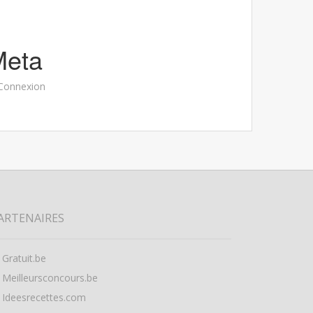
Meta
Connexion
ARTENAIRES
Gratuit.be
Meilleursconcours.be
Ideesrecettes.com