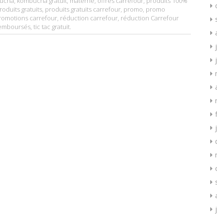
ucha
,
kombucha gratuit
,
materne
,
offres carrefour
,
produits 100%
roduits gratuits
,
produits gratuits carrefour
,
promo
,
promo
romotions carrefour
,
réduction carrefour
,
réduction Carrefour
remboursés
,
tic tac gratuit
.