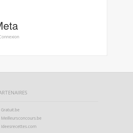
Meta
Connexion
ARTENAIRES
Gratuit.be
Meilleursconcours.be
Ideesrecettes.com