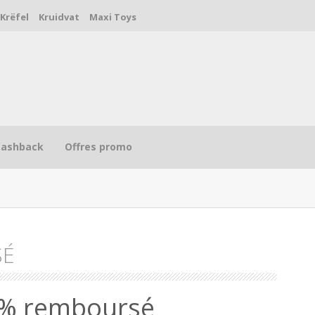
Krëfel
Kruidvat
Maxi Toys
Cashback
Offres promo
SÉ
R
0% remboursé