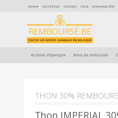
Aveve
Carrefour
Colruyt
Cora
Intermarché
Skip to content
Actions d’épargne
Bons de réduction
THON 30% REMBOUR
Thon IMPERIAL 3