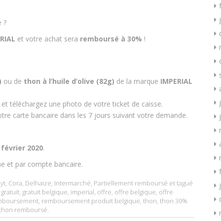
 ?
RIAL
et votre achat sera
remboursé à 30%
!
)
ou de
thon à l’huile d’olive (82g)
de la marque
IMPERIAL
 téléchargez une photo de votre ticket de caisse.
tre carte bancaire dans les 7 jours suivant votre demande.
 février 2020
.
e et par compte bancaire.
yt
,
Cora
,
Delhaize
,
Intermarché
,
Partiellement remboursé
et tagué
,
gratuit
,
gratuit belgique
,
imperial
,
offre
,
offre belgique
,
offre
mboursement
,
remboursement produit belgique
,
thon
,
thon 30%
thon remboursé
.