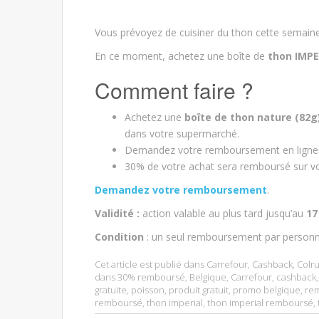
Vous prévoyez de cuisiner du thon cette semaine
En ce moment, achetez une boîte de
thon IMPE
Comment faire ?
Achetez une
boîte de
thon nature (82g
dans votre supermarché.
Demandez votre remboursement en ligne et
30% de votre achat sera remboursé sur vo
Demandez votre remboursement
.
Validité :
action valable au plus tard jusqu’au
17
Condition
: un seul remboursement par personn
Cet article est publié dans
Carrefour
,
Cashback
,
Colru
dans
30% remboursé
,
Belgique
,
Carrefour
,
cashback
gratuite
,
poisson
,
produit gratuit
,
promo belgique
,
re
remboursé
,
thon imperial
,
thon imperial remboursé
,