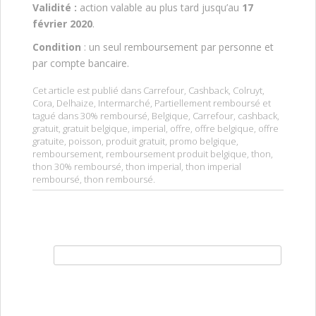
Validité :
action valable au plus tard jusqu’au
17
février 2020
.
Condition
: un seul remboursement par personne et
par compte bancaire.
Cet article est publié dans
Carrefour
,
Cashback
,
Colruyt
,
Cora
,
Delhaize
,
Intermarché
,
Partiellement remboursé
et
tagué dans
30% remboursé
,
Belgique
,
Carrefour
,
cashback
,
gratuit
,
gratuit belgique
,
imperial
,
offre
,
offre belgique
,
offre
gratuite
,
poisson
,
produit gratuit
,
promo belgique
,
remboursement
,
remboursement produit belgique
,
thon
,
thon 30% remboursé
,
thon imperial
,
thon imperial
remboursé
,
thon remboursé
.
Rechercher :