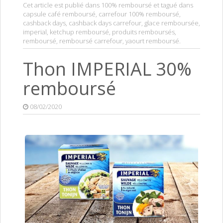
Cet article est publié dans
100% remboursé
et tagué dans
capsule café remboursé
,
carrefour 100% remboursé
,
cashback days
,
cashback days carrefour
,
glace remboursée
,
imperial
,
ketchup remboursé
,
produits remboursés
,
remboursé
,
remboursé carrefour
,
yaourt remboursé
.
Thon IMPERIAL 30%
remboursé
08/02/2020