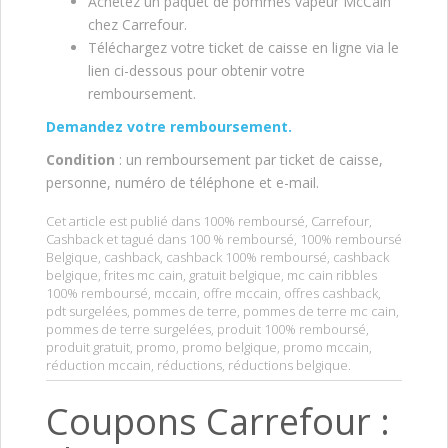
Achetez un paquet de pommes vapeur McCain
chez Carrefour.
Téléchargez votre ticket de caisse en ligne via le
lien ci-dessous pour obtenir votre
remboursement.
Demandez votre remboursement.
Condition
: un remboursement par ticket de caisse,
personne, numéro de téléphone et e-mail.
Cet article est publié dans
100% remboursé
,
Carrefour
,
Cashback
et tagué dans
100 % remboursé
,
100% remboursé
Belgique
,
cashback
,
cashback 100% remboursé
,
cashback
belgique
,
frites mc cain
,
gratuit belgique
,
mc cain ribbles
100% remboursé
,
mccain
,
offre mccain
,
offres cashback
,
pdt surgelées
,
pommes de terre
,
pommes de terre mc cain
,
pommes de terre surgelées
,
produit 100% remboursé
,
produit gratuit
,
promo
,
promo belgique
,
promo mccain
,
réduction mccain
,
réductions
,
réductions belgique
.
Coupons Carrefour :