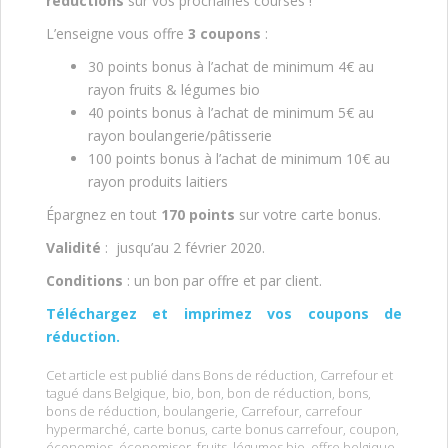
réductions
sur vos prochaines courses !
L’enseigne vous offre
3 coupons
:
30 points bonus à l’achat de minimum 4€ au
rayon fruits & légumes bio
40 points bonus à l’achat de minimum 5€ au
rayon boulangerie/pâtisserie
100 points bonus à l’achat de minimum 10€ au
rayon produits laitiers
Épargnez en tout
170 points
sur votre carte bonus.
Validité
: jusqu’au 2 février 2020.
Conditions
: un bon par offre et par client.
Téléchargez et imprimez vos coupons de
réduction.
Cet article est publié dans
Bons de réduction
,
Carrefour
et
tagué dans
Belgique
,
bio
,
bon
,
bon de réduction
,
bons
,
bons de réduction
,
boulangerie
,
Carrefour
,
carrefour
hypermarché
,
carte bonus
,
carte bonus carrefour
,
coupon
,
économies
,
économiser
,
fruits
,
légumes bio
,
offre belgique
,