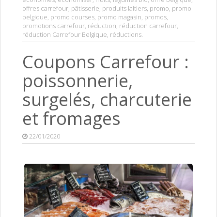
offres carrefour
,
pâtisserie
,
produits laitiers
,
promo
,
promo
belgique
,
promo courses
,
promo magasin
,
promos
,
promotions carrefour
,
réduction
,
réduction carrefour
,
réduction Carrefour Belgique
,
réductions
.
Coupons Carrefour :
poissonnerie,
surgelés, charcuterie
et fromages
22/01/2020