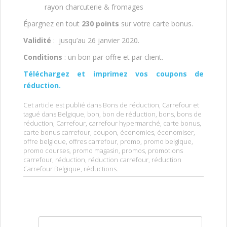
rayon charcuterie & fromages
Épargnez en tout
230 points
sur votre carte bonus.
Validité
: jusqu’au 26 janvier 2020.
Conditions
: un bon par offre et par client.
Téléchargez et imprimez vos coupons de
réduction.
Cet article est publié dans
Bons de réduction
,
Carrefour
et
tagué dans
Belgique
,
bon
,
bon de réduction
,
bons
,
bons de
réduction
,
Carrefour
,
carrefour hypermarché
,
carte bonus
,
carte bonus carrefour
,
coupon
,
économies
,
économiser
,
offre belgique
,
offres carrefour
,
promo
,
promo belgique
,
promo courses
,
promo magasin
,
promos
,
promotions
carrefour
,
réduction
,
réduction carrefour
,
réduction
Carrefour Belgique
,
réductions
.
Rechercher :