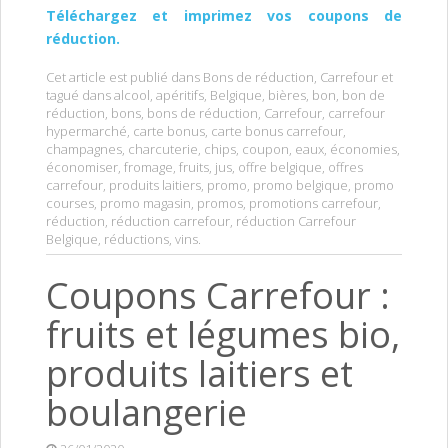
Téléchargez et imprimez vos coupons de
réduction.
Cet article est publié dans
Bons de réduction
,
Carrefour
et
tagué dans
alcool
,
apéritifs
,
Belgique
,
bières
,
bon
,
bon de
réduction
,
bons
,
bons de réduction
,
Carrefour
,
carrefour
hypermarché
,
carte bonus
,
carte bonus carrefour
,
champagnes
,
charcuterie
,
chips
,
coupon
,
eaux
,
économies
,
économiser
,
fromage
,
fruits
,
jus
,
offre belgique
,
offres
carrefour
,
produits laitiers
,
promo
,
promo belgique
,
promo
courses
,
promo magasin
,
promos
,
promotions carrefour
,
réduction
,
réduction carrefour
,
réduction Carrefour
Belgique
,
réductions
,
vins
.
Coupons Carrefour :
fruits et légumes bio,
produits laitiers et
boulangerie