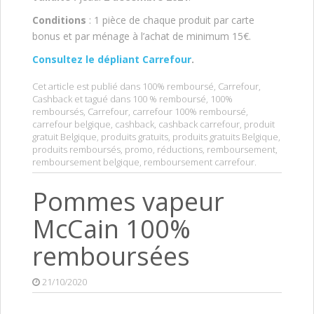
Conditions
: 1 pièce de chaque produit par carte
bonus et par ménage à l’achat de minimum 15€.
Consultez le dépliant Carrefour
.
Cet article est publié dans
100% remboursé
,
Carrefour
,
Cashback
et tagué dans
100 % remboursé
,
100%
remboursés
,
Carrefour
,
carrefour 100% remboursé
,
carrefour belgique
,
cashback
,
cashback carrefour
,
produit
gratuit Belgique
,
produits gratuits
,
produits gratuits Belgique
,
produits remboursés
,
promo
,
réductions
,
remboursement
,
remboursement belgique
,
remboursement carrefour
.
Pommes vapeur
McCain 100%
remboursées
21/10/2020