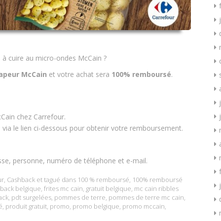
s à cuire au micro-ondes McCain ?
peur McCain
et votre achat sera
100% remboursé
.
ain chez Carrefour.
e via le lien ci-dessous pour obtenir votre remboursement.
sse, personne, numéro de téléphone et e-mail.
ur
,
Cashback
et tagué dans
100 % remboursé
,
100% remboursé
back belgique
,
frites mc cain
,
gratuit belgique
,
mc cain ribbles
ack
,
pdt surgelées
,
pommes de terre
,
pommes de terre mc cain
,
é
,
produit gratuit
,
promo
,
promo belgique
,
promo mccain
,