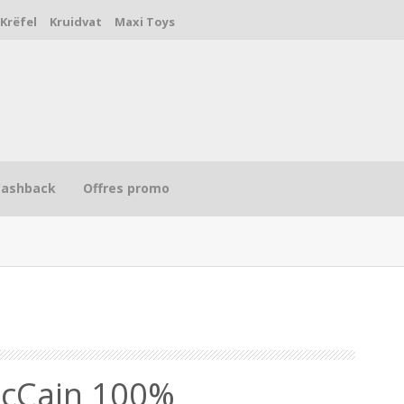
Krëfel
Kruidvat
Maxi Toys
Cashback
Offres promo
R
cCain 100%