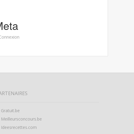
Meta
Connexion
ARTENAIRES
Gratuit.be
Meilleursconcours.be
Ideesrecettes.com