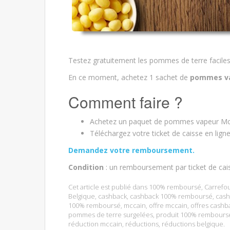
Testez gratuitement les pommes de terre facile
En ce moment, achetez 1 sachet de
pommes va
Comment faire ?
Achetez un paquet de pommes vapeur McC
Téléchargez votre ticket de caisse en lign
Demandez votre remboursement.
Condition
: un remboursement par ticket de cai
Cet article est publié dans
100% remboursé
,
Carrefo
Belgique
,
cashback
,
cashback 100% remboursé
,
cash
100% remboursé
,
mccain
,
offre mccain
,
offres cashb
pommes de terre surgelées
,
produit 100% rembours
réduction mccain
,
réductions
,
réductions belgique
.