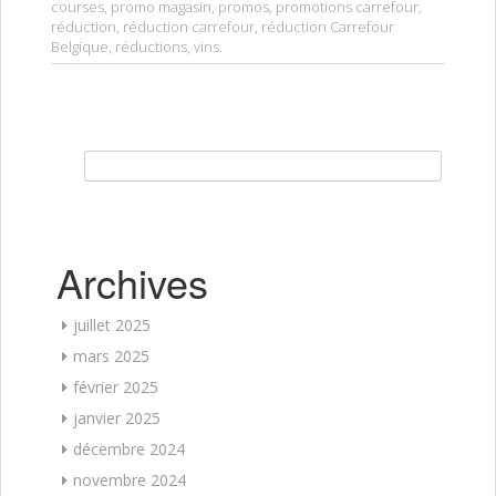
courses
,
promo magasin
,
promos
,
promotions carrefour
,
réduction
,
réduction carrefour
,
réduction Carrefour
Belgique
,
réductions
,
vins
.
Rechercher :
Archives
juillet 2025
mars 2025
février 2025
janvier 2025
décembre 2024
novembre 2024