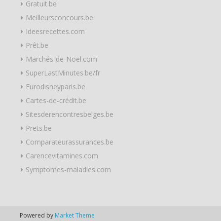
Gratuit.be
Meilleursconcours.be
Ideesrecettes.com
Prêt.be
Marchés-de-Noël.com
SuperLastMinutes.be/fr
Eurodisneyparis.be
Cartes-de-crédit.be
Sitesderencontresbelges.be
Prets.be
Comparateurassurances.be
Carencevitamines.com
Symptomes-maladies.com
Powered by
Market Theme