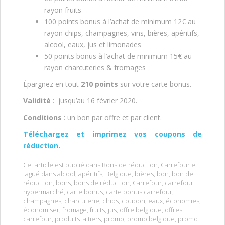
rayon fruits
100 points bonus à l’achat de minimum 12€ au
rayon chips, champagnes, vins, bières, apéritifs,
alcool, eaux, jus et limonades
50 points bonus à l’achat de minimum 15€ au
rayon charcuteries & fromages
Épargnez en tout
210 points
sur votre carte bonus.
Validité
: jusqu’au 16 février 2020.
Conditions
: un bon par offre et par client.
Téléchargez et imprimez vos coupons de
réduction.
Cet article est publié dans
Bons de réduction
,
Carrefour
et
tagué dans
alcool
,
apéritifs
,
Belgique
,
bières
,
bon
,
bon de
réduction
,
bons
,
bons de réduction
,
Carrefour
,
carrefour
hypermarché
,
carte bonus
,
carte bonus carrefour
,
champagnes
,
charcuterie
,
chips
,
coupon
,
eaux
,
économies
,
économiser
,
fromage
,
fruits
,
jus
,
offre belgique
,
offres
carrefour
,
produits laitiers
,
promo
,
promo belgique
,
promo