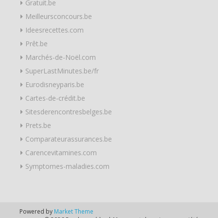
Gratuit.be
Meilleursconcours.be
Ideesrecettes.com
Prêt.be
Marchés-de-Noël.com
SuperLastMinutes.be/fr
Eurodisneyparis.be
Cartes-de-crédit.be
Sitesderencontresbelges.be
Prets.be
Comparateurassurances.be
Carencevitamines.com
Symptomes-maladies.com
Powered by
Market Theme