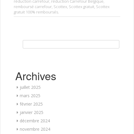
réduction carrefour
,
réduction Carrefour Belgique
,
remboursé carrefour
,
Scottex
,
Scottex gratuit
,
Scottex
gratuit 100% remboursés
.
Rechercher :
Archives
juillet 2025
mars 2025
février 2025
janvier 2025
décembre 2024
novembre 2024