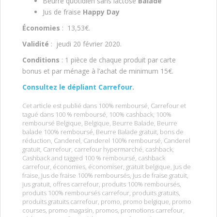
Beurre quotidien sans lactose
Balade
Jus de fraise
Happy Day
Économies
: 13,53€.
Validité
: jeudi 20 février 2020.
Conditions
: 1 pièce de chaque produit par carte
bonus et par ménage à l’achat de minimum 15€.
Consultez le dépliant Carrefour
.
Cet article est publié dans
100% remboursé
,
Carrefour
et
tagué dans
100 % remboursé
,
100% cashback
,
100%
remboursé Belgique
,
Belgique
,
Beurre Balade
,
Beurre
balade 100% remboursé
,
Beurre Balade gratuit
,
bons de
réduction
,
Canderel
,
Canderel 100% remboursé
,
Canderel
gratuit
,
Carrefour
,
carrefour hypermarché
,
cashback
,
Cashback and tagged 100 % remboursé
,
cashback
carrefour
,
économies
,
économiser
,
gratuit belgique
,
Jus de
fraise
,
Jus de fraise 100% remboursés
,
Jus de fraise gratuit
,
jus gratuit
,
offres carrefour
,
produits 100% remboursés
,
produits 100% remboursés carrefour
,
produits gratuits
,
produits gratuits carrefour
,
promo
,
promo belgique
,
promo
courses
,
promo magasin
,
promos
,
promotions carrefour
,