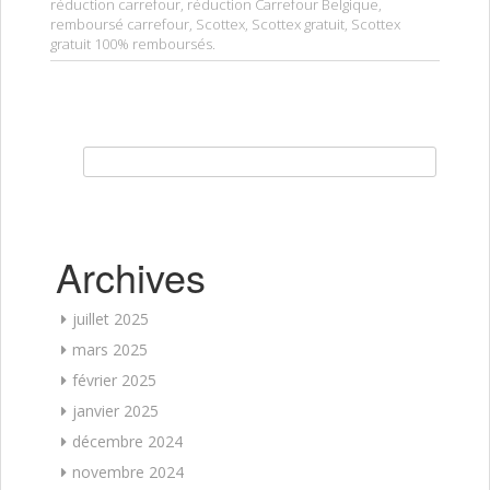
réduction carrefour
,
réduction Carrefour Belgique
,
remboursé carrefour
,
Scottex
,
Scottex gratuit
,
Scottex
gratuit 100% remboursés
.
Rechercher :
Archives
juillet 2025
mars 2025
février 2025
janvier 2025
décembre 2024
novembre 2024