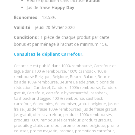
Beurre quotidien sans lactose
Balade
Jus de fraise
Happy Day
Économies
: 13,53€.
Validité
: jeudi 20 février 2020.
Conditions
: 1 pièce de chaque produit par carte
bonus et par ménage à l’achat de minimum 15€.
Consultez le dépliant Carrefour
.
Cet article est publié dans
100% remboursé
,
Carrefour
et
tagué dans
100 % remboursé
,
100% cashback
,
100%
remboursé Belgique
,
Belgique
,
Beurre Balade
,
Beurre
balade 100% remboursé
,
Beurre Balade gratuit
,
bons de
réduction
,
Canderel
,
Canderel 100% remboursé
,
Canderel
gratuit
,
Carrefour
,
carrefour hypermarché
,
cashback
,
Cashback and tagged 100 % remboursé
,
cashback
carrefour
,
économies
,
économiser
,
gratuit belgique
,
Jus de
fraise
,
Jus de fraise 100% remboursés
,
Jus de fraise gratuit
,
jus gratuit
,
offres carrefour
,
produits 100% remboursés
,
produits 100% remboursés carrefour
,
produits gratuits
,
produits gratuits carrefour
,
promo
,
promo belgique
,
promo
courses
,
promo magasin
,
promos
,
promotions carrefour
,