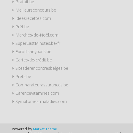
Gratuit.be
Meilleursconcours.be
Ideesrecettes.com
Prêt.be
Marchés-de-Noël.com
SuperLastMinutes.be/fr
Eurodisneyparis.be
Cartes-de-crédit.be
Sitesderencontresbelges.be
Prets.be
Comparateurassurances.be
Carencevitamines.com
Symptomes-maladies.com
Powered by
Market Theme