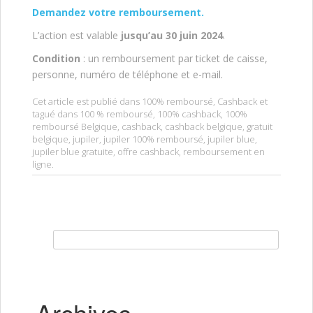
Demandez votre remboursement.
L’action est valable
jusqu’au 30 juin 2024
.
Condition
: un remboursement par ticket de caisse,
personne, numéro de téléphone et e-mail.
Cet article est publié dans
100% remboursé
,
Cashback
et
tagué dans
100 % remboursé
,
100% cashback
,
100%
remboursé Belgique
,
cashback
,
cashback belgique
,
gratuit
belgique
,
jupiler
,
jupiler 100% remboursé
,
jupiler blue
,
jupiler blue gratuite
,
offre cashback
,
remboursement en
ligne
.
Rechercher :
Archives