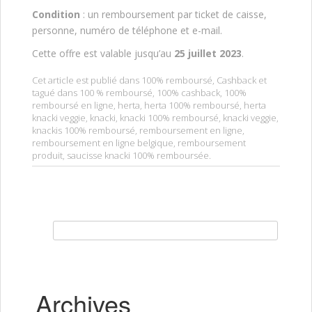
Condition
: un remboursement par ticket de caisse,
personne, numéro de téléphone et e-mail.
Cette offre est valable jusqu’au
25 juillet 2023
.
Cet article est publié dans
100% remboursé
,
Cashback
et
tagué dans
100 % remboursé
,
100% cashback
,
100%
remboursé en ligne
,
herta
,
herta 100% remboursé
,
herta
knacki veggie
,
knacki
,
knacki 100% remboursé
,
knacki veggie
,
knackis 100% remboursé
,
remboursement en ligne
,
remboursement en ligne belgique
,
remboursement
produit
,
saucisse knacki 100% remboursée
.
Rechercher :
Archives