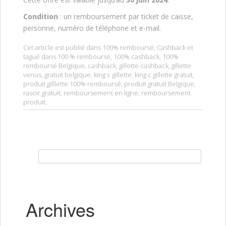
Condition
: un remboursement par ticket de caisse,
personne, numéro de téléphone et e-mail.
Cet article est publié dans
100% remboursé
,
Cashback
et
tagué dans
100 % remboursé
,
100% cashback
,
100%
remboursé Belgique
,
cashback
,
gillette cashback
,
gillette
venus
,
gratuit belgique
,
king c gillette
,
king c gillette gratuit
,
produit gilllette 100% remboursé
,
produit gratuit Belgique
,
rasoir gratuit
,
remboursement en ligne
,
remboursement
produit
.
Rechercher :
Archives