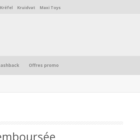
Krëfel
Kruidvat
Maxi Toys
Cashback
Offres promo
R
remboursée