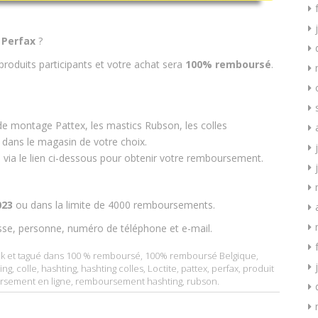
u Perfax
?
produits participants et votre achat sera
100% remboursé
.
 de montage Pattex, les mastics Rubson, les colles
 dans le magasin de votre choix.
e via le lien ci-dessous pour obtenir votre remboursement.
023
ou dans la limite de 4000 remboursements.
sse, personne, numéro de téléphone et e-mail.
k
et tagué dans
100 % remboursé
,
100% remboursé Belgique
,
ing
,
colle
,
hashting
,
hashting colles
,
Loctite
,
pattex
,
perfax
,
produit
sement en ligne
,
remboursement hashting
,
rubson
.