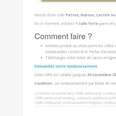
Besoin d’une colle
Pattex, Rubson, Loctite o
En ce moment, achetez
1 colle forte
parmi les 
Comment faire ?
Achetez produit au choix parmi les colles
instantanées Loctite et le Perfax Decomix
Téléchargez votre ticket de caisse en lign
Demandez votre remboursement.
Cette offre est valable jusqu’au
30 novembre 2
Condition
: un remboursement par ticket de cai
Cet article est publié dans
100% remboursé
,
Cashbac
100% remboursé hashting
,
cashback
,
cashback hasht
100% remboursé
,
remboursement belgique
,
rembour