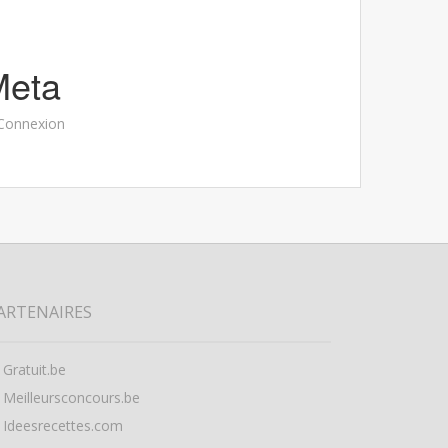
Meta
Connexion
ARTENAIRES
Gratuit.be
Meilleursconcours.be
Ideesrecettes.com