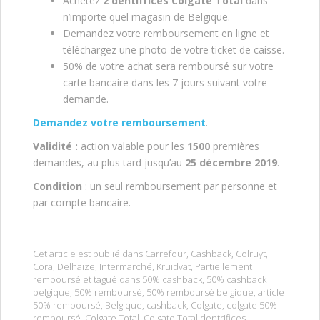
Achetez
2 dentifrices Colgate Total
dans
n’importe quel magasin de Belgique.
Demandez votre remboursement en ligne et
téléchargez une photo de votre ticket de caisse.
50% de votre achat sera remboursé sur votre
carte bancaire dans les 7 jours suivant votre
demande.
Demandez votre remboursement
.
Validité :
action valable pour les
1500
premières
demandes, au plus tard jusqu’au
25 décembre 2019
.
Condition
: un seul remboursement par personne et
par compte bancaire.
Cet article est publié dans
Carrefour
,
Cashback
,
Colruyt
,
Cora
,
Delhaize
,
Intermarché
,
Kruidvat
,
Partiellement
remboursé
et tagué dans
50% cashback
,
50% cashback
belgique
,
50% remboursé
,
50% remboursé belgique
,
article
50% remboursé
,
Belgique
,
cashback
,
Colgate
,
colgate 50%
remboursé
,
Colgate Total
,
Colgate Total dentrifices
,