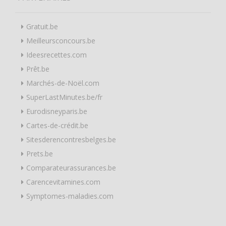
Gratuit.be
Meilleursconcours.be
Ideesrecettes.com
Prêt.be
Marchés-de-Noël.com
SuperLastMinutes.be/fr
Eurodisneyparis.be
Cartes-de-crédit.be
Sitesderencontresbelges.be
Prets.be
Comparateurassurances.be
Carencevitamines.com
Symptomes-maladies.com