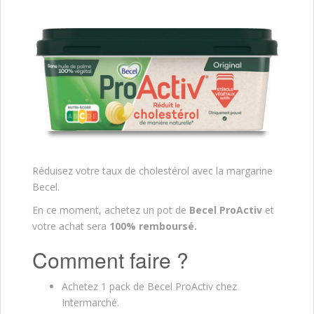
Réduisez votre taux de cholestérol avec la margarine
Becel.
En ce moment, achetez un pot de
Becel ProActiv
et
votre achat sera
100% remboursé.
Comment faire ?
Achetez 1 pack de Becel ProActiv chez
Intermarché.