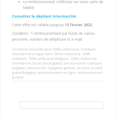
Le remboursement s’effectue sur votre carte de
fidélité.
Consultez le dépliant Intermarché.
Cette offre est valable jusqu’au
12 février 2022
.
Condition : 1 remboursement par ticket de caisse,
personne, numéro de téléphone et e-mail.
Cet article est publié dans
100% remboursé
,
Cashback
,
Intermarché
et tagué dans
100 % remboursé
,
100%
cashback
,
100% remboursé Belgique
,
100% remboursé
intermarché
,
becel
,
becel gratuit
,
becel proactiv
,
cashback
belgique
,
intermarché
,
margarine gratuite
,
proactiv
,
produit
gratuit Belgique
,
remboursement en ligne
,
remboursement
produit
.
Rechercher :