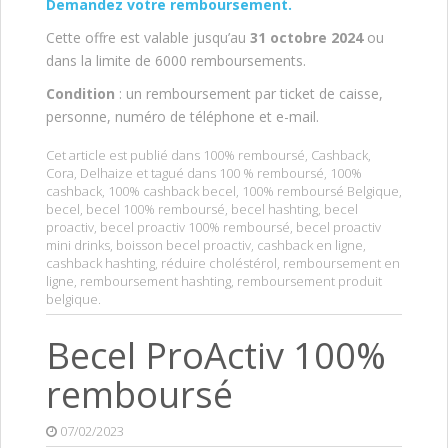
Demandez votre remboursement.
Cette offre est valable jusqu’au
31 octobre 2024
ou
dans la limite de 6000 remboursements.
Condition
: un remboursement par ticket de caisse,
personne, numéro de téléphone et e-mail.
Cet article est publié dans
100% remboursé
,
Cashback
,
Cora
,
Delhaize
et tagué dans
100 % remboursé
,
100%
cashback
,
100% cashback becel
,
100% remboursé Belgique
,
becel
,
becel 100% remboursé
,
becel hashting
,
becel
proactiv
,
becel proactiv 100% remboursé
,
becel proactiv
mini drinks
,
boisson becel proactiv
,
cashback en ligne
,
cashback hashting
,
réduire choléstérol
,
remboursement en
ligne
,
remboursement hashting
,
remboursement produit
belgique
.
Becel ProActiv 100%
remboursé
07/02/2023