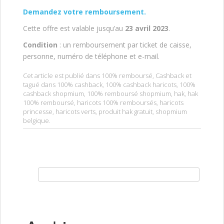
Demandez votre remboursement.
Cette offre est valable jusqu’au
23 avril 2023
.
Condition
: un remboursement par ticket de caisse,
personne, numéro de téléphone et e-mail.
Cet article est publié dans
100% remboursé
,
Cashback
et
tagué dans
100% cashback
,
100% cashback haricots
,
100%
cashback shopmium
,
100% remboursé shopmium
,
hak
,
hak
100% remboursé
,
haricots 100% remboursés
,
haricots
princesse
,
haricots verts
,
produit hak gratuit
,
shopmium
belgique
.
Rechercher :