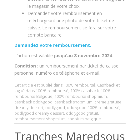
le magasin de votre choix.
Demandez votre remboursement en
téléchargeant une photo de votre ticket de
caisse. Le remboursement se fera sur votre
compte bancaire.
Demandez votre remboursement.
L’action est valable
jusqu’au 8 novembre 2024
.
Condition
: un remboursement par ticket de caisse,
personne, numéro de téléphone et e-mail.
Cet article est publié dans
100% remboursé
,
Cashback
et
tagué dans
100 % remboursé
,
100% cashback
,
100%
remboursé Belgique
,
100% remboursé shopmium
,
cashback oddlygood
,
cashback shopmium
,
crème gratuite
,
dreamy dessert
,
oddlygood
,
oddlygood 100% remboursé
,
oddlygood dreamy dessert
,
oddlygood gratuit
,
remboursement shopmium
,
shopium belgique
.
Tranches Maredsous