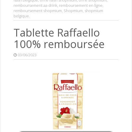
flash belgique
,
offre flash shopmium
,
offre shopmium
,
remboursement aa drink
,
remboursement en ligne
,
remboursement shopmium
,
Shopmium
,
shopmium
belgique
.
Tablette Raffaello
100% remboursée
03/06/2023