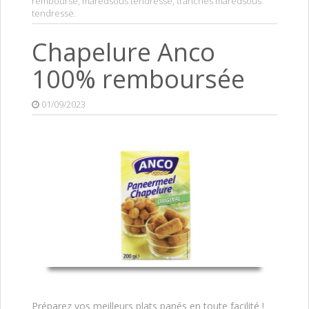
remboursé
,
maredsous tendresse
,
tranches maredsous
tendresse
.
Chapelure Anco
100% remboursée
01/09/2023
Préparez vos meilleurs plats panés en toute facilité !