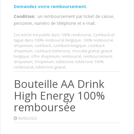
Demandez votre remboursement.
Condition
: un remboursement par ticket de caisse,
personne, numéro de téléphone et e-mail.
Cet article est publié dans
100% remboursé
,
Cashback
et
tagué dans
100% remboursé Belgique
,
100% remboursé
shopmium
,
cashback
,
cashback belgique
,
cashback
shopmium
,
cashback toblerone
,
chocolat gratuit
,
gratuit
belgique
,
offre shopmium
,
remboursé
,
remboursement
shopmium
,
Shopmium
,
toblerone
,
toblerone 100%
remboursé
,
toblerone gratuit
.
Bouteille AA Drink
High Energy 100%
remboursée
06/06/2023