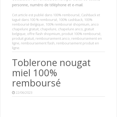
personne, numéro de téléphone et e-mail.
Cet article est publié dans
100% remboursé
,
Cashback
et
tagué dans
100 % remboursé
,
100% cashback
,
100%
remboursé Belgique
,
100% remboursé shopmium
,
anco
chapelure gratuit
,
chapelure
,
chapelure anco
,
gratuit
belgique
,
offre flash shopmium
,
produit 100% remboursé
,
produit gratuit
,
remboursement anco
,
remboursement en
ligne
,
remboursement flash
,
remboursement produit en
ligne
.
Toblerone nougat
miel 100%
remboursé
22/06/2023