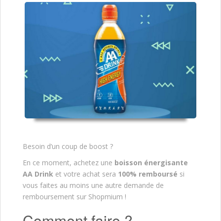
Besoin d’un coup de boost ?
En ce moment, achetez une
boisson énergisante
AA Drink
et votre achat sera
100% remboursé
si
vous faites au moins une autre demande de
remboursement sur Shopmium !
Comment faire ?