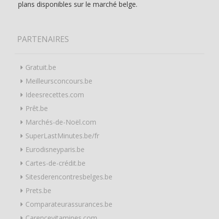
plans disponibles sur le marché belge.
PARTENAIRES
Gratuit.be
Meilleursconcours.be
Ideesrecettes.com
Prêt.be
Marchés-de-Noël.com
SuperLastMinutes.be/fr
Eurodisneyparis.be
Cartes-de-crédit.be
Sitesderencontresbelges.be
Prets.be
Comparateurassurances.be
Carencevitamines.com