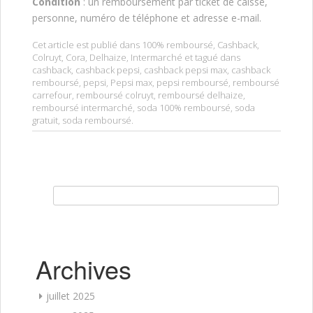
Condition
: un remboursement par ticket de caisse,
personne, numéro de téléphone et adresse e-mail.
Cet article est publié dans
100% remboursé
,
Cashback
,
Colruyt
,
Cora
,
Delhaize
,
Intermarché
et tagué dans
cashback
,
cashback pepsi
,
cashback pepsi max
,
cashback
remboursé
,
pepsi
,
Pepsi max
,
pepsi remboursé
,
remboursé
carrefour
,
remboursé colruyt
,
remboursé delhaize
,
remboursé intermarché
,
soda 100% remboursé
,
soda
gratuit
,
soda remboursé
.
Rechercher :
Archives
juillet 2025