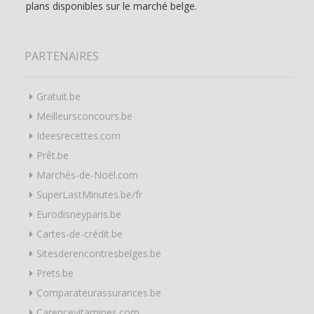
plans disponibles sur le marché belge.
PARTENAIRES
Gratuit.be
Meilleursconcours.be
Ideesrecettes.com
Prêt.be
Marchés-de-Noël.com
SuperLastMinutes.be/fr
Eurodisneyparis.be
Cartes-de-crédit.be
Sitesderencontresbelges.be
Prets.be
Comparateurassurances.be
Carencevitamines.com