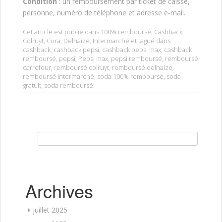
Condition
: un remboursement par ticket de caisse,
personne, numéro de téléphone et adresse e-mail.
Cet article est publié dans
100% remboursé
,
Cashback
,
Colruyt
,
Cora
,
Delhaize
,
Intermarché
et tagué dans
cashback
,
cashback pepsi
,
cashback pepsi max
,
cashback
remboursé
,
pepsi
,
Pepsi max
,
pepsi remboursé
,
remboursé
carrefour
,
remboursé colruyt
,
remboursé delhaize
,
remboursé intermarché
,
soda 100% remboursé
,
soda
gratuit
,
soda remboursé
.
Rechercher :
Archives
juillet 2025