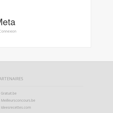
Meta
Connexion
ARTENAIRES
Gratuit.be
Meilleursconcours.be
Ideesrecettes.com