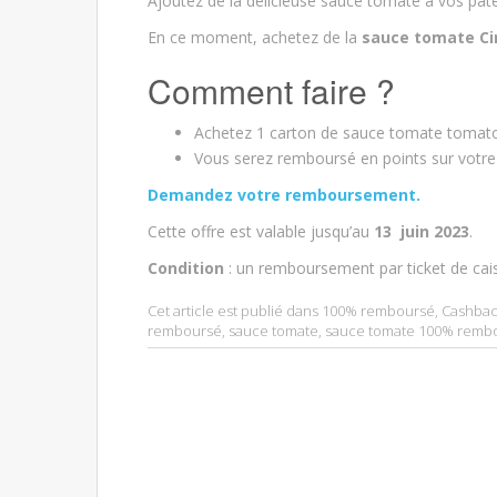
Ajoutez de la délicieuse sauce tomate à vos pâte
En ce moment, achetez de la
sauce tomate Ci
Comment faire ?
Achetez 1 carton de sauce tomate tomato
Vous serez remboursé en points sur votre c
Demandez votre remboursement.
Cette offre est valable jusqu’au
13 juin 2023
.
Condition
: un remboursement par ticket de cai
Cet article est publié dans
100% remboursé
,
Cashbac
remboursé
,
sauce tomate
,
sauce tomate 100% remb