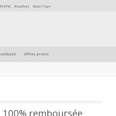
Krëfel
Kruidvat
Maxi Toys
Cashback
Offres promo
R
io 100% remboursée