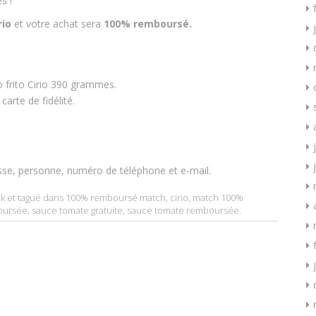
s !
rio
et votre achat sera
100% remboursé.
 frito Cirio 390 grammes.
arte de fidélité.
sse, personne, numéro de téléphone et e-mail.
k
et tagué dans
100% remboursé match
,
cirio
,
match 100%
oursée
,
sauce tomate gratuite
,
sauce tomate remboursée
.