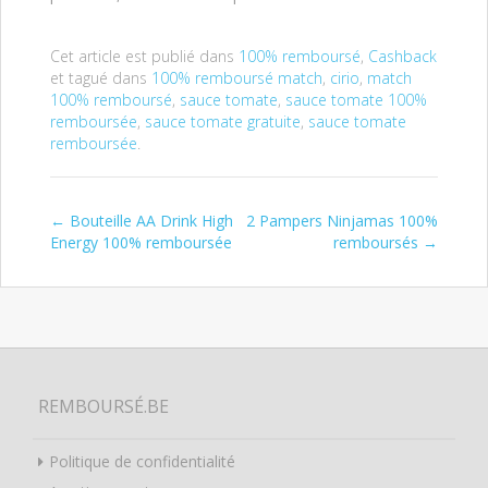
Cet article est publié dans
100% remboursé
,
Cashback
et tagué dans
100% remboursé match
,
cirio
,
match
100% remboursé
,
sauce tomate
,
sauce tomate 100%
remboursée
,
sauce tomate gratuite
,
sauce tomate
remboursée
.
←
Bouteille AA Drink High
2 Pampers Ninjamas 100%
Post navigation
Energy 100% remboursée
remboursés
→
REMBOURSÉ.BE
Politique de confidentialité