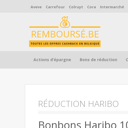
Aveve
Carrefour
Colruyt
Cora
Intermarché
Skip to content
Actions d’épargne
Bons de réduction
RÉDUCTION HARIBO
Bonbons Haribo 