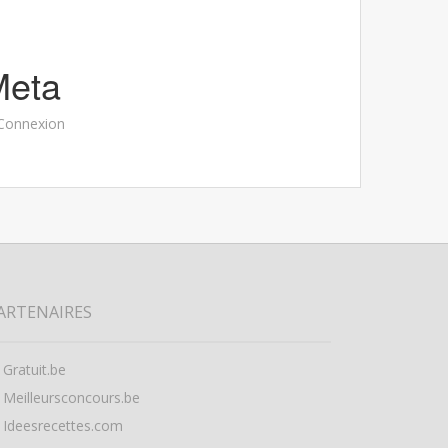
Meta
Connexion
ARTENAIRES
Gratuit.be
Meilleursconcours.be
Ideesrecettes.com