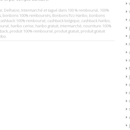
ur
,
Delhaize
,
Intermarché
et tagué dans
100 % remboursé
,
100%
s
,
bonbons 100% remboursés
,
Bonbons f!zz Haribo
,
bonbons
cashback 100% remboursé
,
cashback belgique
,
cashback haribo
,
oursé
,
haribo cerise
,
haribo gratuit
,
intermarché
,
nourriture 100%
hback
,
produit 100% remboursé
,
produit gratuit
,
produit gratuit
ribo
.