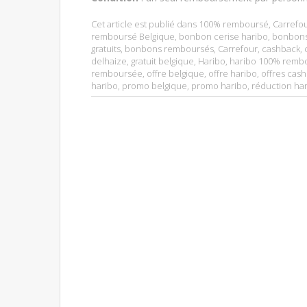
Cet article est publié dans
100% remboursé
,
Carrefo
remboursé Belgique
,
bonbon cerise haribo
,
bonbon
gratuits
,
bonbons remboursés
,
Carrefour
,
cashback
,
delhaize
,
gratuit belgique
,
Haribo
,
haribo 100% remb
remboursée
,
offre belgique
,
offre haribo
,
offres cas
haribo
,
promo belgique
,
promo haribo
,
réduction ha