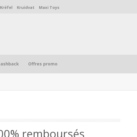
Krëfel
Kruidvat
Maxi Toys
Cashback
Offres promo
R
100% remboursés