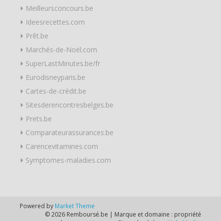
Meilleursconcours.be
Ideesrecettes.com
Prêt.be
Marchés-de-Noël.com
SuperLastMinutes.be/fr
Eurodisneyparis.be
Cartes-de-crédit.be
Sitesderencontresbelges.be
Prets.be
Comparateurassurances.be
Carencevitamines.com
Symptomes-maladies.com
Powered by
Market Theme
© 2026 Remboursé.be | Marque et domaine : propriété