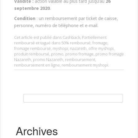
Validité :
action valable au plus tard jusqu’au
26
septembre 2020
.
Condition
: un remboursement par ticket de caisse,
personne, numéro de téléphone et e-mail.
Cet article est publié dans
Cashback
,
Partiellement
remboursé
et tagué dans
50% remboursé
,
fromage
,
fromage remboursé
,
myshopi
,
nazareth
,
offre myshopi
,
produit remboursé
,
promo
,
promo fromage
,
promo fromage
Nazareth
,
promo Nazareth
,
remboursement
,
remboursement en ligne
,
remboursement myshopi
.
Rechercher :
Archives