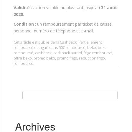
Validité :
action valable au plus tard jusqu’au
31 août
2020
.
Condition
: un remboursement par ticket de caisse,
personne, numéro de téléphone et e-mail.
Cet article est publié dans
Cashback
,
Partiellement
remboursé
et tagué dans
50€ remboursé
,
beko
,
beko
remboursé
,
cashback
,
cashback partiel
,
frigo remboursé
,
offre beko
,
promo beko
,
promo frigo
,
réduction frigo
,
remboursé
.
Rechercher :
Archives