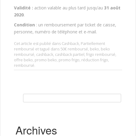
Validité :
action valable au plus tard jusqu’au
31 août
2020
.
Condition
: un remboursement par ticket de caisse,
personne, numéro de téléphone et e-mail.
Cet article est publié dans
Cashback
,
Partiellement
remboursé
et tagué dans
50€ remboursé
,
beko
,
beko
remboursé
,
cashback
,
cashback partiel
,
frigo remboursé
,
offre beko
,
promo beko
,
promo frigo
,
réduction frigo
,
remboursé
.
Rechercher :
Archives