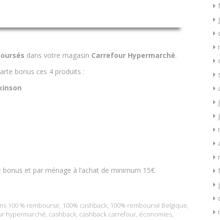
oursés
dans votre magasin
Carrefour Hypermarché
.
arte bonus ces 4 produits :
kinson
te bonus et par ménage à l’achat de minimum 15€.
ans
100 % remboursé
,
100% cashback
,
100% remboursé Belgique
,
ur hypermarché
,
cashback
,
cashback carrefour
,
économies
,