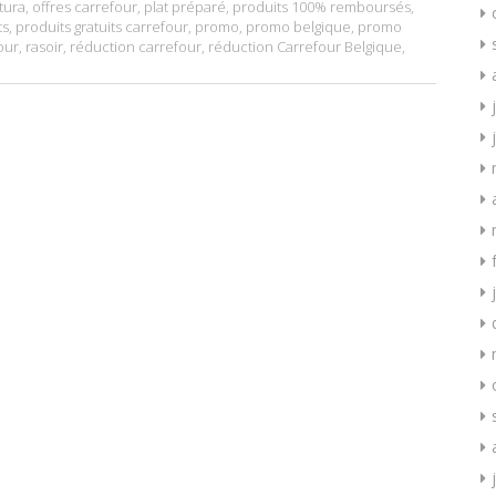
tura
,
offres carrefour
,
plat préparé
,
produits 100% remboursés
,
ts
,
produits gratuits carrefour
,
promo
,
promo belgique
,
promo
our
,
rasoir
,
réduction carrefour
,
réduction Carrefour Belgique
,