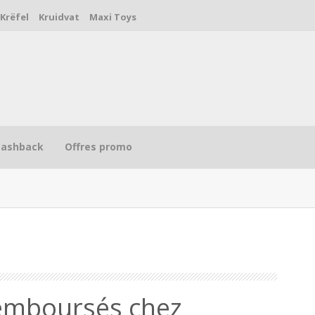
Krëfel
Kruidvat
Maxi Toys
Cashback
Offres promo
R
emboursés chez