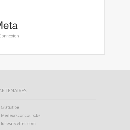
Meta
Connexion
ARTENAIRES
Gratuit.be
Meilleursconcours.be
Ideesrecettes.com