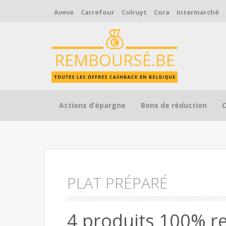
Aveve
Carrefour
Colruyt
Cora
Intermarché
Skip to content
Actions d’épargne
Bons de réduction
PLAT PRÉPARÉ
4 produits 100% r