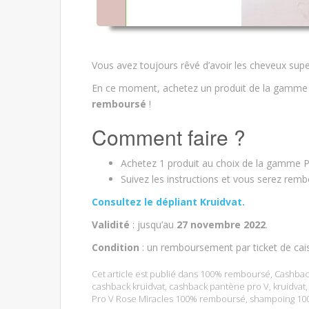
Vous avez toujours rêvé d’avoir les cheveux sup
En ce moment, achetez un produit de la gamm
remboursé
!
Comment faire ?
Achetez 1 produit au choix de la gamme P
Suivez les instructions et vous serez rem
Consultez le dépliant Kruidvat.
Validité
: jusqu’au
27 novembre 2022
.
Condition
: un remboursement par ticket de cai
Cet article est publié dans
100% remboursé
,
Cashbac
cashback kruidvat
,
cashback pantène pro V
,
kruidvat
Pro V Rose Miracles 100% remboursé
,
shampoing 10