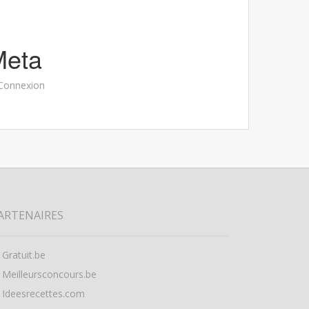
Meta
Connexion
ARTENAIRES
Gratuit.be
Meilleursconcours.be
Ideesrecettes.com