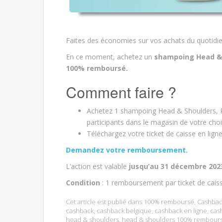
Faites des économies sur vos achats du quotidie
En ce moment, achetez un
shampoing Head & 
100% remboursé.
Comment faire ?
Achetez 1 shampoing Head & Shoulders, P
participants dans le magasin de votre choi
Téléchargez votre ticket de caisse en lig
Demandez votre remboursement.
L’action est valable
jusqu’au 31 décembre 202
Condition
: 1 remboursement par ticket de cais
Cet article est publié dans
100% remboursé
,
Cashbac
cashback
,
cashback belgique
,
cashback en ligne
,
cas
head & shoulders
,
head & shoulders 100% rembour