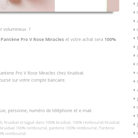
er volumineux ?
e
Pantène Pro V Rose Miracles
et votre achat sera
100%
antene Pro V Rose Miracles chez Kruidvat.
boursé sur votre compte bancaire.
sse, personne, numéro de téléphone et e-mail.
k
,
Kruidvat
et tagué dans
100% kruidvat
,
100% remboursé Kruidvat
,
,
kruidvat 100% remboursé
,
pantene 100% remboursé
,
Pantene
0% remboursé
.