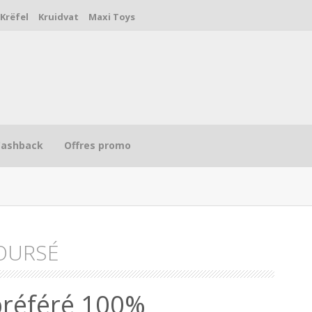
Krëfel
Kruidvat
Maxi Toys
Cashback
Offres promo
OURSÉ
R
préféré 100%