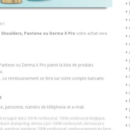
n !
Shoulders, Pantene ou Derma X Pro
votre achat sera
antene ou Derma X Pro parmi la liste de produits
x.
ne. Le remboursement se fera sur votre compte bancaire.
3
.
se, personne, numéro de téléphone et e-mail.
k
et tagué dans
100 % remboursé
,
100% remboursé Belgique
,
hback shampoing
,
derma x pro 100% remboursé
,
dermax pro
,
sé
,
pantène
,
pantene 100% remboursé
,
remboursement en ligne
,