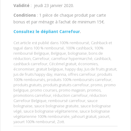
Validité
: jeudi 23 janvier 2020.
Conditions
: 1 pièce de chaque produit par carte
bonus et par ménage à l’achat de minimum 15€.
Consultez le dépliant Carrefour
.
Cet article est publié dans
100% remboursé
,
Cashback
et
tagué dans
100 % remboursé
,
100% cashback
,
100%
remboursé Belgique
,
Belgique
,
bolognaise
,
bons de
réduction
,
Carrefour
,
carrefour hypermarché
,
cashback
,
cashback carrefour
,
Cécémel gratuit
,
économies
,
économiser
,
gratuit belgique
,
happy day
,
Jus de fruits gratuit
,
jus de fruits happy day
,
manna
,
offres carrefour
,
produits
100% remboursés
,
produits 100% remboursés carrefour
,
produits gratuits
,
produits gratuits carrefour
,
promo
,
promo
belgique
,
promo courses
,
promo magasin
,
promos
,
promotions carrefour
,
réduction carrefour
,
réduction
Carrefour Belgique
,
remboursé carrefour
,
sauce
bolognaise
,
sauce bolognaise gratuite
,
sauce bolognaise
végé
,
sauce bolognaise végétarienne
,
sauce bolognaise
végétarienne 100% remboursée
,
yahourt gratuit
,
yaourt
,
yaourt 100% remboursé
,
Zott
.