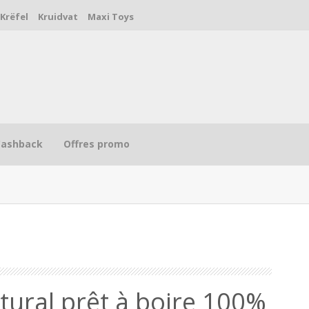
Krëfel
Kruidvat
Maxi Toys
Cashback
Offres promo
R
atural prêt à boire 100%