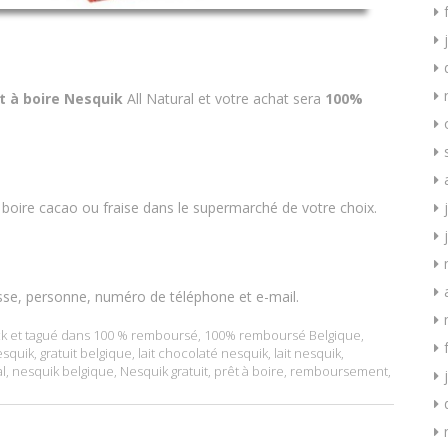
êt à boire Nesquik
All Natural et votre achat sera
100%
 boire cacao ou fraise dans le supermarché de votre choix.
sse, personne, numéro de téléphone et e-mail.
k
et tagué dans
100 % remboursé
,
100% remboursé Belgique
,
esquik
,
gratuit belgique
,
lait chocolaté nesquik
,
lait nesquik
,
al
,
nesquik belgique
,
Nesquik gratuit
,
prêt à boire
,
remboursement
,