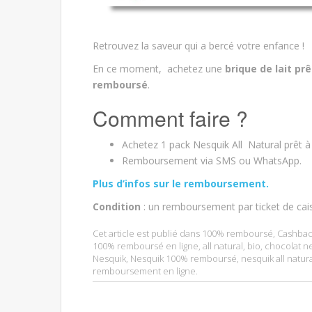
Retrouvez la saveur qui a bercé votre enfance !
En ce moment, achetez une
brique de lait pr
remboursé
.
Comment faire ?
Achetez 1 pack Nesquik All Natural prêt à
Remboursement via SMS ou WhatsApp.
Plus d’infos sur le remboursement.
Condition
: un remboursement par ticket de cai
Cet article est publié dans
100% remboursé
,
Cashbac
100% remboursé en ligne
,
all natural
,
bio
,
chocolat n
Nesquik
,
Nesquik 100% remboursé
,
nesquik all natur
remboursement en ligne
.