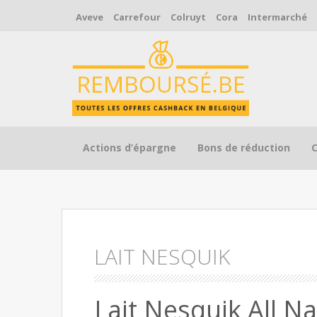
Aveve
Carrefour
Colruyt
Cora
Intermarché
Skip to content
Actions d’épargne
Bons de réduction
LAIT NESQUIK
Lait Nesquik All N