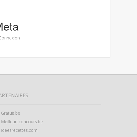
Meta
Connexion
ARTENAIRES
Gratuit.be
Meilleursconcours.be
Ideesrecettes.com