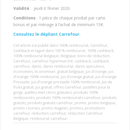
Validité
: jeudi 6 février 2020.
Conditions
: 1 pièce de chaque produit par carte
bonus et par ménage à l’achat de minimum 15€.
Consultez le dépliant Carrefour
.
Cet article est publié dans
100% remboursé
,
Carrefour
,
Cashback
et tagué dans
100 % remboursé
,
100% cashback
,
100% remboursé Belgique
,
Belgique
,
bons de réduction
,
Carrefour
,
carrefour hypermarché
,
cashback
,
cashback
carrefour
,
danio
,
danio remboursé
,
danio speculoos
,
économies
,
économiser
,
gratuit belgique
,
jus d'orange
,
jus
d'orange 100% remboursé
,
jus d'orange gratuit
,
jus d'orange
Pressade
,
jus d'orange pressade 100% remboursé
,
Jus de
fruits gratuit
,
jus gratuit
,
offres carrefour
,
pastilles pour la
gorge
,
patilles miel citron gratuites
,
produits 100%
remboursés
,
produits 100% remboursés carrefour
,
produits
gratuits
,
produits gratuits carrefour
,
promo
,
promo belgique
,
promo courses
,
promo magasin
,
promos
,
promotions
carrefour
,
réduction carrefour
,
réduction Carrefour
Belgique
,
remboursé carrefour
.