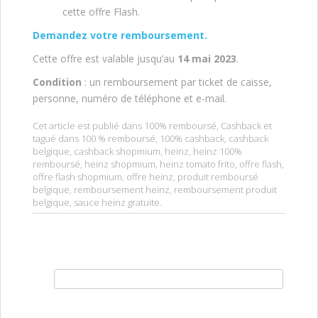
cette offre Flash.
Demandez votre remboursement.
Cette offre est valable jusqu’au
14 mai 2023
.
Condition
: un remboursement par ticket de caisse,
personne, numéro de téléphone et e-mail.
Cet article est publié dans
100% remboursé
,
Cashback
et
tagué dans
100 % remboursé
,
100% cashback
,
cashback
belgique
,
cashback shopmium
,
heinz
,
heinz 100%
remboursé
,
heinz shopmium
,
heinz tomato frito
,
offre flash
,
offre flash shopmium
,
offre heinz
,
produit remboursé
belgique
,
remboursement heinz
,
remboursement produit
belgique
,
sauce heinz gratuite
.
Rechercher :