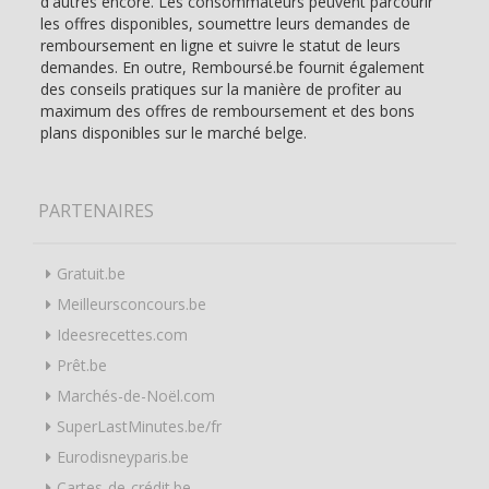
d'autres encore. Les consommateurs peuvent parcourir
les offres disponibles, soumettre leurs demandes de
remboursement en ligne et suivre le statut de leurs
demandes. En outre, Remboursé.be fournit également
des conseils pratiques sur la manière de profiter au
maximum des offres de remboursement et des bons
plans disponibles sur le marché belge.
PARTENAIRES
Gratuit.be
Meilleursconcours.be
Ideesrecettes.com
Prêt.be
Marchés-de-Noël.com
SuperLastMinutes.be/fr
Eurodisneyparis.be
Cartes-de-crédit.be