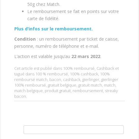
50g chez Match.
Le remboursement se fait en points sur votre
carte de fidélité.
Plus d’infos sur le remboursement.
Condition
: un remboursement par ticket de caisse,
personne, numéro de téléphone et e-mail.
L’action est valable jusqu’au
22 mars 2022
.
Cet article est publié dans
100% remboursé
,
Cashback
et
tagué dans
100 % remboursé
,
100% cashback
,
100%
remboursé match
,
bacon
,
cashback
,
gierlinger
,
gierlinger
100% remboursé
,
gratuit belgique
,
gratuit match
,
match
,
match belgique
,
produit gratuit
,
remboursement
,
streaky
bacon
.
Rechercher :