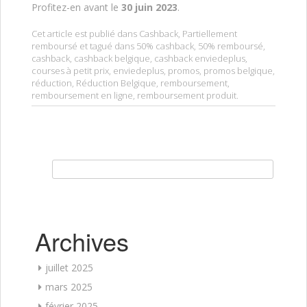
Profitez-en avant le
30 juin 2023
.
Cet article est publié dans
Cashback
,
Partiellement
remboursé
et tagué dans
50% cashback
,
50% remboursé
,
cashback
,
cashback belgique
,
cashback enviedeplus
,
courses à petit prix
,
enviedeplus
,
promos
,
promos belgique
,
réduction
,
Réduction Belgique
,
remboursement
,
remboursement en ligne
,
remboursement produit
.
Rechercher :
Archives
juillet 2025
mars 2025
février 2025