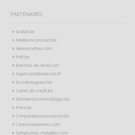
PARTENAIRES
Gratuit.be
Meilleursconcours.be
Ideesrecettes.com
Prêt.be
Marchés-de-Noël.com
SuperLastMinutes.be/fr
Eurodisneyparis.be
Cartes-de-crédit.be
Sitesderencontresbelges.be
Prets.be
Comparateurassurances.be
Carencevitamines.com
Symptomes-maladies.com