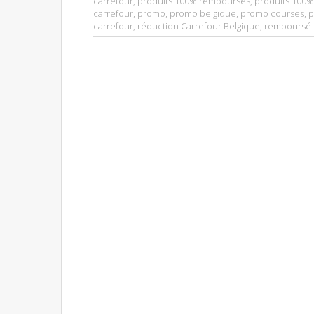
carrefour
,
produits 100% remboursés
,
produits 100%
carrefour
,
promo
,
promo belgique
,
promo courses
,
p
carrefour
,
réduction Carrefour Belgique
,
remboursé 