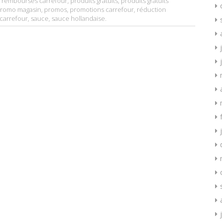
 remboursés carrefour
,
produits gratuits
,
produits gratuits
romo magasin
,
promos
,
promotions carrefour
,
réduction
carrefour
,
sauce
,
sauce hollandaise
.