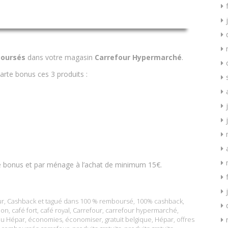
oursés
dans votre magasin
Carrefour Hypermarché
.
arte bonus ces 3 produits :
te bonus et par ménage à l’achat de minimum 15€.
ur
,
Cashback
et tagué dans
100 % remboursé
,
100% cashback
,
ion
,
café fort
,
café royal
,
Carrefour
,
carrefour hypermarché
,
u Hépar
,
économies
,
économiser
,
gratuit belgique
,
Hépar
,
offres