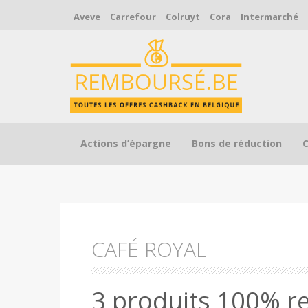
Aveve
Carrefour
Colruyt
Cora
Intermarché
Skip to content
Actions d’épargne
Bons de réduction
CAFÉ ROYAL
3 produits 100% r