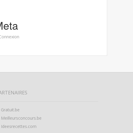
Meta
Connexion
ARTENAIRES
Gratuit.be
Meilleursconcours.be
Ideesrecettes.com