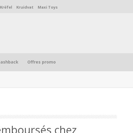
Krëfel
Kruidvat
Maxi Toys
Cashback
Offres promo
R
emboursés chez