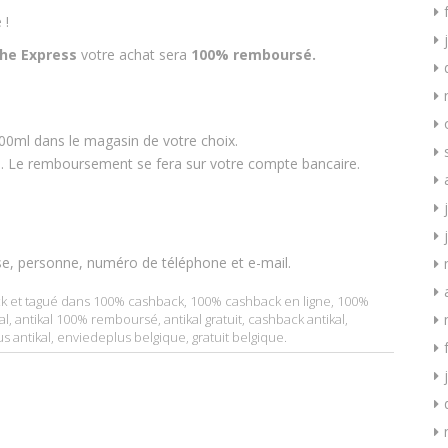
 !
he Express
votre achat sera
100% remboursé.
00ml dans le magasin de votre choix.
ne. Le remboursement se fera sur votre compte bancaire.
se, personne, numéro de téléphone et e-mail.
k
et tagué dans
100% cashback
,
100% cashback en ligne
,
100%
al
,
antikal 100% remboursé
,
antikal gratuit
,
cashback antikal
,
s antikal
,
enviedeplus belgique
,
gratuit belgique
.