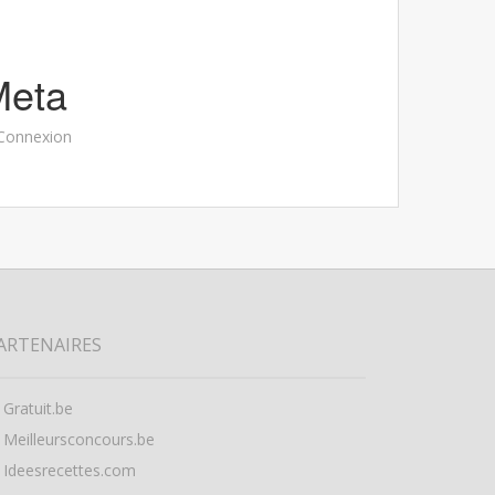
Meta
Connexion
ARTENAIRES
Gratuit.be
Meilleursconcours.be
Ideesrecettes.com