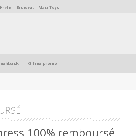
Krëfel
Kruidvat
Maxi Toys
Cashback
Offres promo
URSÉ
R
xpress 100% remboursé