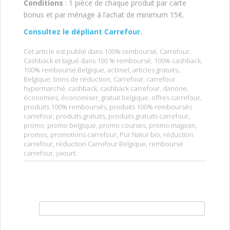
Conditions
: 1 pièce de chaque produit par carte
bonus et par ménage à l’achat de minimum 15€.
Consultez le dépliant Carrefour
.
Cet article est publié dans
100% remboursé
,
Carrefour
,
Cashback
et tagué dans
100 % remboursé
,
100% cashback
,
100% remboursé Belgique
,
actimel
,
articles gratuits
,
Belgique
,
bons de réduction
,
Carrefour
,
carrefour
hypermarché
,
cashback
,
cashback carrefour
,
danone
,
économies
,
économiser
,
gratuit belgique
,
offres carrefour
,
produits 100% remboursés
,
produits 100% remboursés
carrefour
,
produits gratuits
,
produits gratuits carrefour
,
promo
,
promo belgique
,
promo courses
,
promo magasin
,
promos
,
promotions carrefour
,
Pur Natur bio
,
réduction
carrefour
,
réduction Carrefour Belgique
,
remboursé
carrefour
,
yaourt
.
Rechercher :